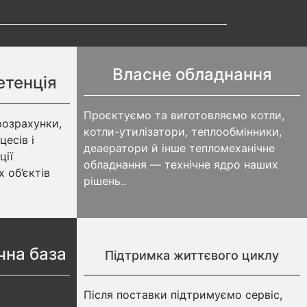
Власне обладнання
етенція
Проєктуємо та виготовляємо котли,
розрахунки,
котли-утилізатори, теплообмінники,
есів і
деаератори й інше тепломеханічне
ції
обладнання — технічне ядро наших
 об’єктів
рішень..
чна база
Підтримка життєвого циклу
Після поставки підтримуємо сервіс,