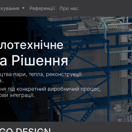
ткування
Референції
Про нас
лотехнічне
а Рішення
тва пари, тепла, реконструкції
..
ня під конкретний виробничий процес,
и інтеграції.
RGO.DESIGN