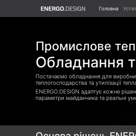
Головна
Уста
Промислове теп
Обладнання т
Постачаємо обладнання для виробниц
теплогосподарства та утилізації тепла
ENERGO.DESIGN адаптує кожне рішен
параметри майданчика та реальні умов
Основа рішень ENE