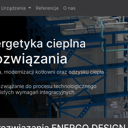
Urządzenia
Referencje
O nas
rgetyka cieplna
ozwiązania
, modernizacji kotłowni oraz odzysku ciepła
wiązanie do procesu technologicznego
wistych wymagań integracyjnych.
ę rozwiązania ENERGO.DESIGN