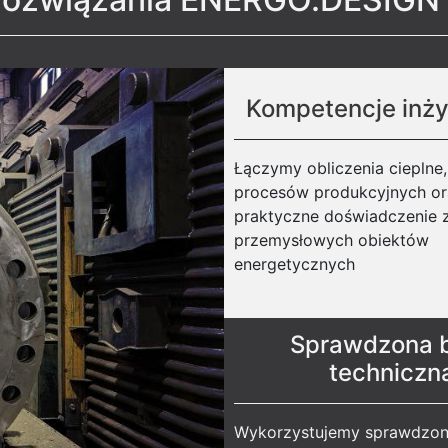
Kompetencje inży
Łączymy obliczenia cieplne
procesów produkcyjnych or
praktyczne doświadczenie z 
przemysłowych obiektów
energetycznych
Sprawdzona 
techniczn
Wykorzystujemy sprawdzo